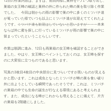
12日の作業内容は、まずは、前回同様に巣枠を1つ１つ取り出し、
巣箱の女王蜂の確認と巣枠の外に作られた蜂の巣を取り除く作業
でした。 今回は朝からの雨の影響で巣の中に多くのミツバチ達
が篭っていた様でいつも以上にミツバチ達が出迎えててくれたよ
うです。
ミツバチ達も歓迎はしていないと思いますが・・・
本来
ならば外に蜜を探しに行っているミツバチが雨の影響で巣の中に
留まっていたということらしいです。
作業は順調に進み、12日も両巣箱の女王蜂を確認することができ
ました。やはり、女王蜂にペイントしておくのは、女王蜂を探す
のに大変役に立つものであると思います。
写真の3枚目4枚目の中央部分に見づらいですが黒いものが見える
かと思います。これは成虫となったミツバチが蜂の巣を食い破り
外に出ようとしている瞬間であったそうです。これは、ミツバチ
の巣箱の中でも生命の誕生が行なえる環境にあると考えられま
す。また、成虫になる蜂がこれからも増えることに備えて、片方
の巣箱を2階建にしました。