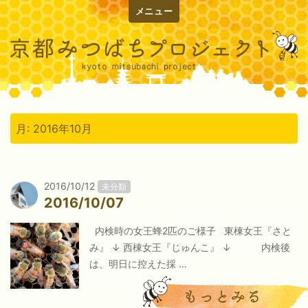
メニュー
月:
2016年10月
2016/10/12
未分類
2016/10/07
内検時の女王蜂2匹のご様子 東棟女王『さと
み』 ↓ 西棟女王『じゅんこ』 ↓ 内検後
は、明日に控えた採 …