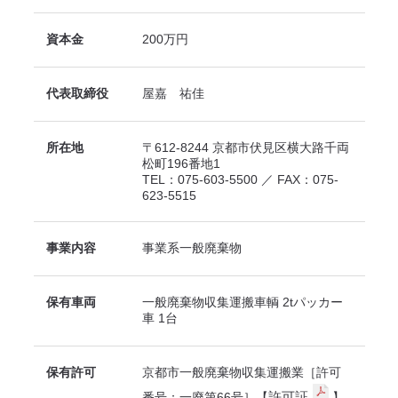
資本金
200万円
代表取締役
屋嘉 祐佳
所在地
〒612-8244 京都市伏見区横大路千両
松町196番地1
TEL：075-603-5500 ／ FAX：075-
623-5515
事業内容
事業系一般廃棄物
保有車両
一般廃棄物収集運搬車輌 2tパッカー
車 1台
保有許可
京都市一般廃棄物収集運搬業［許可
許可証
番号：一廃第66号］【
】