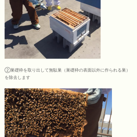
②巣礎枠を取り出して無駄巣（巣礎枠の表面以外に作られる巣）
を除去します