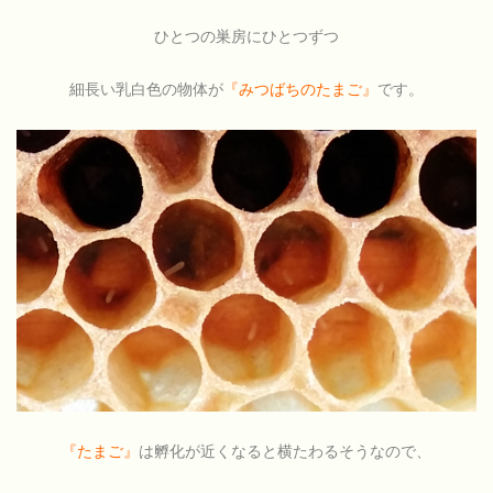
ひとつの巣房にひとつずつ
細長い乳白色の物体が
『みつばちのたまご』
です。
『たまご』
は孵化が近くなると横たわるそうなので、