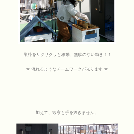
巣枠を
サクサク
ッと移動、
無駄のない動き！！
☆ 流れるようなチームワークが光ります ☆
加えて、観察も手を抜きません。