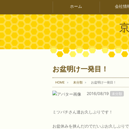
ホーム
会社情
お盆明け一発目！
HOME
未分類
お盆明け一発目！
2016/08/19
未分類
ミツバチさん達お久しぶりです！
お盆休みを挟んだのでだいぶお久しぶりで