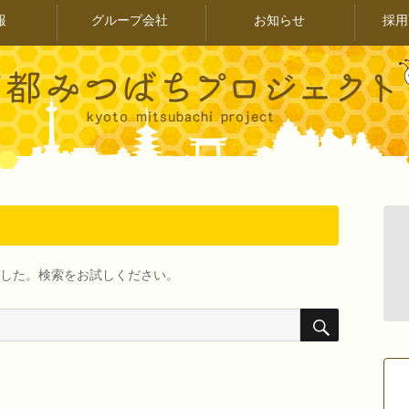
報
グループ会社
お知らせ
採用
した。検索をお試しください。
検
索